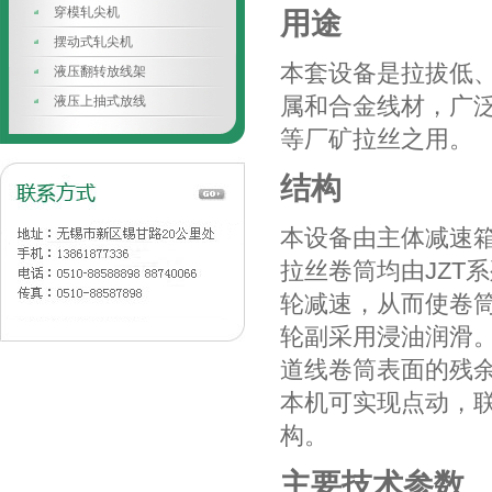
穿模轧尖机
用途
摆动式轧尖机
本套设备是拉拔低
液压翻转放线架
属和合金线材，广
液压上抽式放线
等厂矿拉丝之用。
结构
本设备由主体减速
拉丝卷筒均由JZT
轮减速，从而使卷
轮副采用浸油润滑
道线卷筒表面的残
本机可实现点动，
构。
主要技术参数