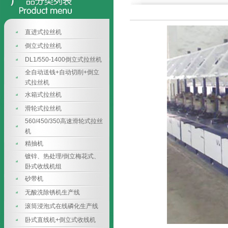
直进式拉丝机
倒立式拉丝机
DL1/550-1400倒立式拉丝机
全自动送钱+自动切削+倒立
式拉丝机
水箱式拉丝机
滑轮式拉丝机
560/450/350高速滑轮式拉丝
机
精抽机
镀锌、热处理/倒立梅花式、
卧式收线机组
砂带机
无酸洗除锈机生产线
滚筒浸泡式在线磷化生产线
卧式直线机+倒立式收线机