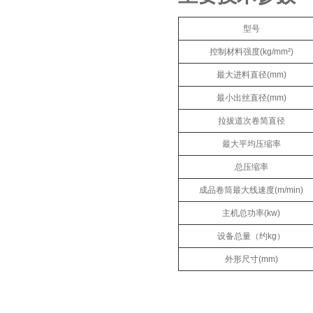
型号
控制材料强度(kg/mm²)
最大进料直径(mm)
最小出丝直径(mm)
拉拔道次卷简直径
最大平均压缩率
总压缩率
成品卷筒最大线速度(m/min)
主机总功率(kw)
设备总量（约kg）
外形尺寸(mm)