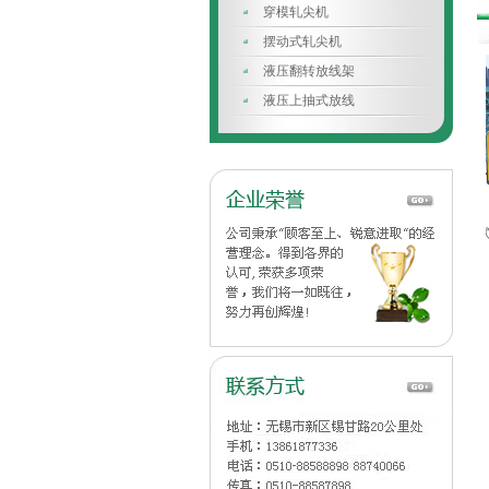
穿模轧尖机
摆动式轧尖机
液压翻转放线架
液压上抽式放线
直进式拉丝机
倒立式拉丝机
DL1/550-1400倒立式拉