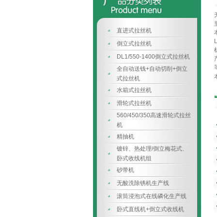
直进式拉丝机
倒立式拉丝机
DL1/550-1400倒立式拉丝机
全自动送钱+自动切削+倒立
式拉丝机
水箱式拉丝机
滑轮式拉丝机
560/450/350高速滑轮式拉丝
机
精抽机
镀锌、热处理/倒立梅花式、
卧式收线机组
砂带机
无酸洗除锈机生产线
滚筒浸泡式在线磷化生产线
卧式直线机+倒立式收线机