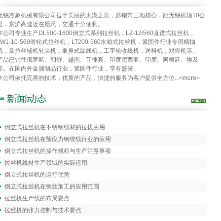
无锡杰象机械有限公司位于美丽的太湖之滨，苏锡常三地核心，距无锡机场10公
里，京沪高速近在咫尺，交通十分便利。
本公司专业生产DL500-1600倒立式系列拉丝机，LZ-12/560直进式拉丝机，
LW1-10-560滑轮式拉丝机，LT200-560水箱式拉丝机，紧固件行业专用精抽
机，及拉丝辅机轧尖机，象鼻式卸线机，工字轮收线机，送料机，对焊机等。
产品已销往俄罗斯、朝鲜、越南、菲律宾、印度尼西亚、印度、阿根廷、埃及
等。在国内外金属制品行业，紧固件行业，享有盛誉。
本公司依托完善的技术，优质的产品，快捷的服务为客户提供全方位...
<more>
倒立式拉丝机在不锈钢线材的拉拔应用
倒立式拉丝机在预应力钢绞线行业的应用
倒立式拉丝机的操作规程与生产注意事项
拉丝机线材生产领域的实际运用
倒立式拉丝机的运行优势
倒立式拉丝机在钢丝加工的应用范围
拉丝机生产线的布局要点
拉丝机的张力控制与技术要点